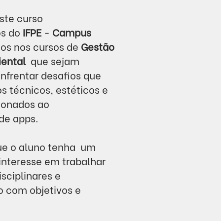
ste curso
os do
IFPE
-
Campus
dos nos cursos de
Gestão
iental
que sejam
nfrentar
d
esafios que
s técnicos,
estéticos e
cionados
ao
de apps.
e o aluno tenha
um
, interesse em
trabalhar
sciplinares e
 com objetivos e