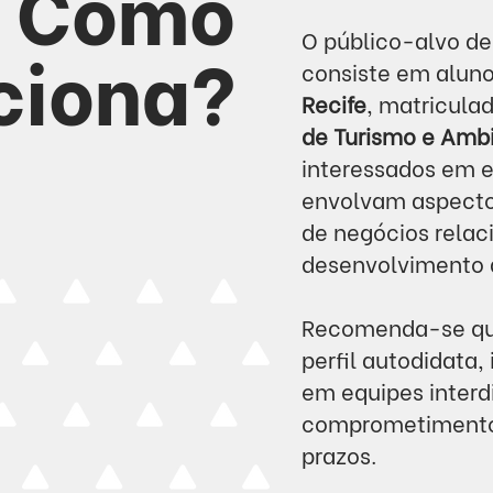
Como
O público-alvo de
ciona?
consiste em alun
Recife
, matricula
de Turismo e Amb
interessados
em
e
envolvam
aspecto
de negócios
rela
desenvolvimento 
Recomenda-se qu
perfil autodidata
em equipes interdi
comprometimento
prazos.