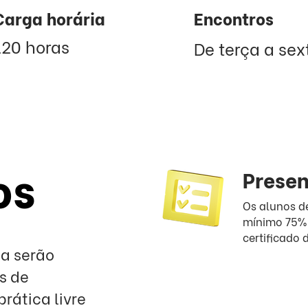
Carga horária
Encontros
120 horas
De terça a se
os
Prese
Os alunos d
mínimo 75% 
certificado
a serão
s de
prática livre